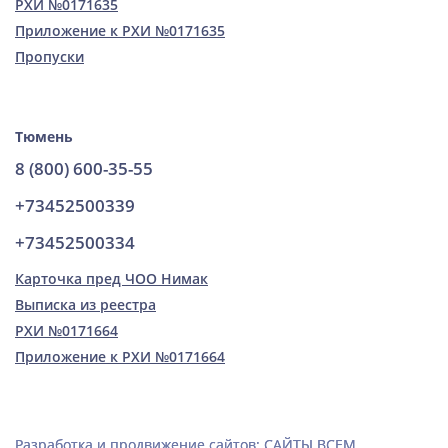
РХИ №0171635
Приложение к РХИ №0171635
Пропуски
Тюмень
8 (800) 600-35-55
+73452500339
+73452500334
Карточка пред ЧОО Нимак
Выписка из реестра
РХИ №0171664
Приложение к РХИ №0171664
Разработка и продвижение сайтов: САЙТЫ ВСЕМ
Разработка и продвижение сайтов: САЙТЫ ВСЕМ